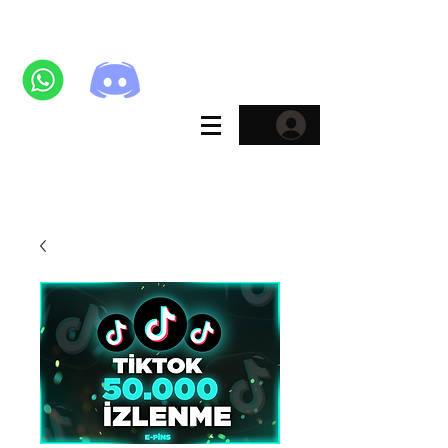
E-Pins
KATAGORİLER
Sosyal Medya ve Oyun Kategorisinde %60'