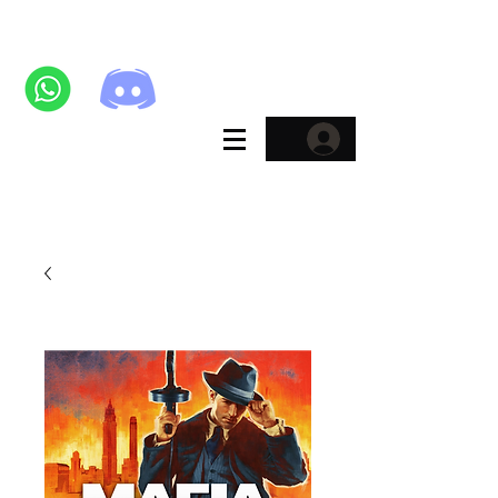
E-Pins
KATAGORİLER
Sosyal Medya ve Oyun Kategorisinde %60'