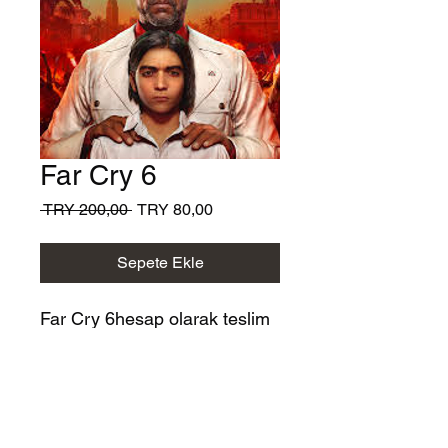
Far Cry 6
Normal
İndirimli
 TRY 200,00 
TRY 80,00
Fiyat
Fiyat
Sepete Ekle
Far Cry 6hesap olarak teslim
edilmekte
hesaplarımızda herhangi bir
problem vs çıkmamaktadır
7/24 destek ve değişim
garantisi