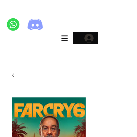
E-Pins
KATAGORİLER
Sosyal Medya ve Oyun Kategorisinde %60'